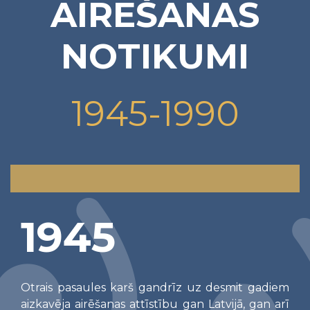
AIRĒŠANAS
NOTIKUMI
1945-1990
1945
Otrais pasaules karš gandrīz uz desmit gadiem
aizkavēja airēšanas attīstību gan Latvijā, gan arī