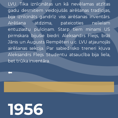
LVU. Tika iznīcinātas un kā nevēlamas atzītas
gadu desmitiem veidojušās airēšanas tradīcijas,
bija iznīcināts gandrīz viss airēšanas inventārs.
Airēšana atdzima, pateicoties nelielam
entuziastu pulciņam. Starp tiem minami US
pirmskara bijušie biedri: Aleksandrs Fleijs, brāļi
Jānis un Augusts Rempēteri u.c. LVU atjaunojās
airēšanas sekcija. Par sabiedrisko treneri kļuva
Aleksandrs Fleijs. Studentu atsaucība bija liela,
bet trūka inventāra.
⬅
1956