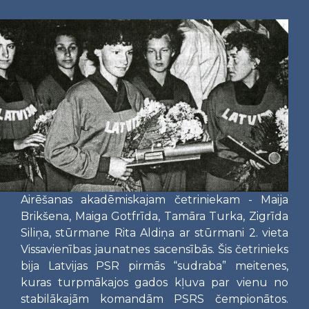
Airēšanas akadēmiskajam četriniekam - Maija
Brikšena, Maiga Gotfrīda, Tamāra Turka, Zigrīda
Siliņa, stūrmane Rita Aldiņa ar stūrmani 2. vieta
Vissavienības jaunatnes sacensībās. Šis četrinieks
bija Latvijas PSR pirmās “sudraba” meitenes,
kuras turpmākajos gados kļuva par vienu no
stabilākajām komandām PSRS čempionātos.